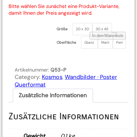
Bitte wählen Sie zunächst eine Produkt-Variante,
damit Ihnen der Preis angezeigt wird.
20 x 30
30 x 45
Größe
P
In den Warenkorb
o
Glanz
Matt
Perl
Oberfläche
s
t
e
Artikelnummer:
Q53-P
r
Category:
Kosmos
, 
Wandbilder · Poster
•
Querformat
W
Zusätzliche Informationen
a
n
d
Zusätzliche Informationen
b
i
l
Gewicht
0,1 kg