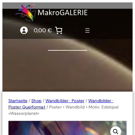
0,00 €
Startseite
/
Shop
/
Wandbilder · Poster
/
Wandbilder ·
Poster Querformat
/ Poster • Wandbild • Motiv: Edelopal
»Wasserplanet«